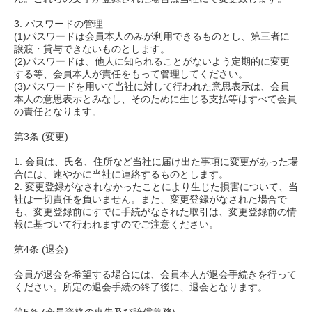
3. パスワードの管理
(1)パスワードは会員本人のみが利用できるものとし、第三者に
譲渡・貸与できないものとします。
(2)パスワードは、他人に知られることがないよう定期的に変更
する等、会員本人が責任をもって管理してください。
(3)パスワードを用いて当社に対して行われた意思表示は、会員
本人の意思表示とみなし、そのために生じる支払等はすべて会員
の責任となります。
第3条 (変更)
1. 会員は、氏名、住所など当社に届け出た事項に変更があった場
合には、速やかに当社に連絡するものとします。
2. 変更登録がなされなかったことにより生じた損害について、当
社は一切責任を負いません。また、変更登録がなされた場合で
も、変更登録前にすでに手続がなされた取引は、変更登録前の情
報に基づいて行われますのでご注意ください。
第4条 (退会)
会員が退会を希望する場合には、会員本人が退会手続きを行って
ください。所定の退会手続の終了後に、退会となります。