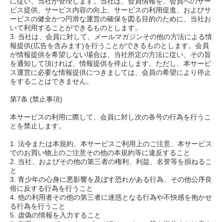
に従い、当社が管理します。当社は、会員情報を、会員へのサー
ビス提供、サービス内容の向上、サービスの利用促進、およびサ
ービスの健全かつ円滑な運営の確保を図る目的のために、当社お
いて利用することができるものとします。
3. 当社は、会員に対して、メールマガジンその他の方法による情
報提供(広告を含みます)を行うことができるものとします。会員
が情報提供を希望しない場合は、当社所定の方法に従い、その旨
を通知して頂ければ、情報提供を停止します。ただし、本サービ
ス運営に必要な情報提供につきましては、会員の希望により停止
をすることはできません。
第7条 (禁止事項)
本サービスの利用に際して、会員に対し次の各号の行為を行うこ
とを禁止します。
1. 法令または本規約、本サービスご利用上のご注意、本サービス
でのお買い物上のご注意その他の本規約等に違反すること
2. 当社、およびその他の第三者の権利、利益、名誉等を損ねるこ
と
3. 青少年の心身に悪影響を及ぼす恐れがある行為、その他公序良
俗に反する行為を行うこと
4. 他の利用者その他の第三者に迷惑となる行為や不快感を抱かせ
る行為を行うこと
5. 虚偽の情報を入力すること