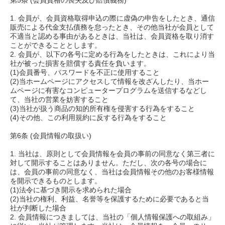
第5条 (会員資格の喪失及び賠償義務)
1. 会員が、会員資格取得申込の際に虚偽の申告をしたとき、通信
販売による代金支払債務を怠ったとき、その他当社が会員として
不適当と認める事由があるときは、当社は、会員資格を取り消す
ことができることとします。
2. 会員が、以下の各号に定める行為をしたときは、これにより当
社が被った損害を賠償する責任を負います。
(1)会員番号、パスワードを不正に使用すること
(2)当ホームページにアクセスして情報を改ざんしたり、当ホー
ムページに有害なコンピュータープログラムを送信するなどし
て、当社の営業を妨害すること
(3)当社が扱う商品の知的所有権を侵害する行為をすること
(4)その他、この利用規約に反する行為をすること
第6条 (会員情報の取扱い)
1. 当社は、原則として会員情報を会員の事前の同意なく第三者に
対して開示することはありません。ただし、次の各号の場合に
は、会員の事前の同意なく、当社は会員情報その他のお客様情報
を開示できるものとします。
(1)法令に基づき開示を求められた場合
(2)当社の権利、利益、名誉等を保護するために必要であると当
社が判断した場合
2. 会員情報につきましては、当社の「個人情報保護への取組み」