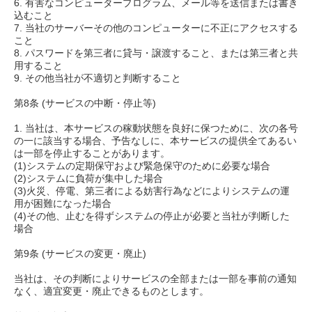
6. 有害なコンピュータープログラム、メール等を送信または書き
込むこと
7. 当社のサーバーその他のコンピューターに不正にアクセスする
こと
8. パスワードを第三者に貸与・譲渡すること、または第三者と共
用すること
9. その他当社が不適切と判断すること
第8条 (サービスの中断・停止等)
1. 当社は、本サービスの稼動状態を良好に保つために、次の各号
の一に該当する場合、予告なしに、本サービスの提供全てあるい
は一部を停止することがあります。
(1)システムの定期保守および緊急保守のために必要な場合
(2)システムに負荷が集中した場合
(3)火災、停電、第三者による妨害行為などによりシステムの運
用が困難になった場合
(4)その他、止むを得ずシステムの停止が必要と当社が判断した
場合
第9条 (サービスの変更・廃止)
当社は、その判断によりサービスの全部または一部を事前の通知
なく、適宜変更・廃止できるものとします。