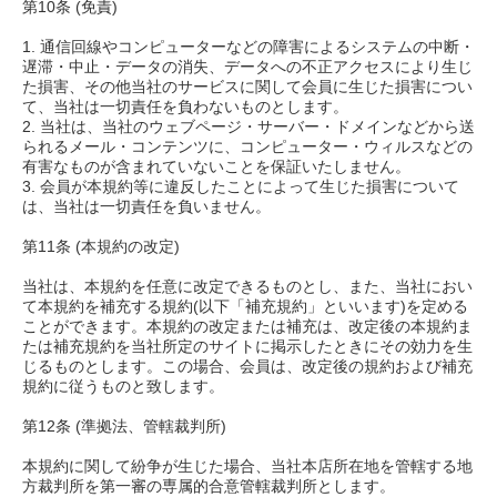
第10条 (免責)
1. 通信回線やコンピューターなどの障害によるシステムの中断・
遅滞・中止・データの消失、データへの不正アクセスにより生じ
た損害、その他当社のサービスに関して会員に生じた損害につい
て、当社は一切責任を負わないものとします。
2. 当社は、当社のウェブページ・サーバー・ドメインなどから送
られるメール・コンテンツに、コンピューター・ウィルスなどの
有害なものが含まれていないことを保証いたしません。
3. 会員が本規約等に違反したことによって生じた損害について
は、当社は一切責任を負いません。
第11条 (本規約の改定)
当社は、本規約を任意に改定できるものとし、また、当社におい
て本規約を補充する規約(以下「補充規約」といいます)を定める
ことができます。本規約の改定または補充は、改定後の本規約ま
たは補充規約を当社所定のサイトに掲示したときにその効力を生
じるものとします。この場合、会員は、改定後の規約および補充
規約に従うものと致します。
第12条 (準拠法、管轄裁判所)
本規約に関して紛争が生じた場合、当社本店所在地を管轄する地
方裁判所を第一審の専属的合意管轄裁判所とします。