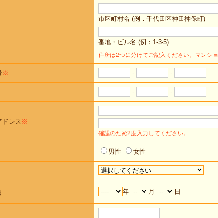
市区町村名 (例：千代田区神田神保町)
番地・ビル名 (例：1-3-5)
住所は2つに分けてご記入ください。マンシ
号
※
-
-
-
-
アドレス
※
確認のため2度入力してください。
男性
女性
年
月
日
日