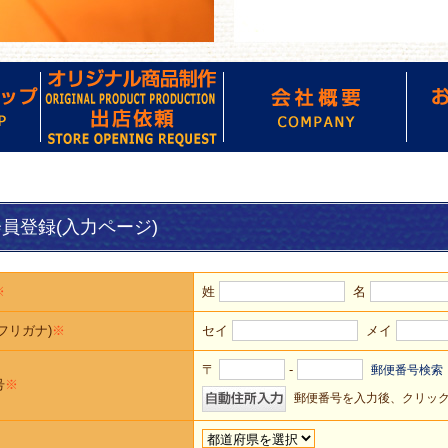
員登録(入力ページ)
※
姓
名
フリガナ)
※
セイ
メイ
〒
-
郵便番号検索
号
※
郵便番号を入力後、クリッ