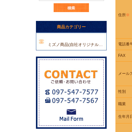
住所
※
商品カテゴリー
電話番
ミズノ商品(自社オリジナルデザイン)(6)
FAX
メール
性別
職業
生年月