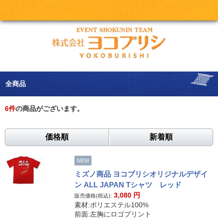
全商品
6
件
の商品がございます。
価格順
新着順
NEW
ミズノ商品 ヨコブリシオリジナルデザイ
ン ALL JAPAN Tシャツ レッド
3,080
円
販売価格(税込):
素材:ポリエステル100%
前面:左胸にロゴプリント